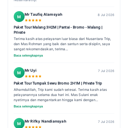
Mr Taufiq Alamsyah
8 Jul 2026
M
Paket Tour Malang 3H2M | Pantai - Bromo - Malang |
Private
Terima kasih atas pelayanan luar biasa dari Nusantara Trip,
dan Mas Rohman yang baik dan santun serta disiplin, saya
sangat rekomendasikan, terima...
Baca selengkapnya
Mr Uyi
7 Jul 2026
M
Paket Tour Tumpak Sewu Bromo 2H1M | Private Trip
Alhamdulillah, Trip kami sudah selesai. Terima kasih atas
pelayanannya selama dua hari ini. Mas Sulani enak
nyetirnya dan mengantarkan hingga kami dengan...
Baca selengkapnya
Mr Rifky Nandiansyah
7 Jul 2026
M