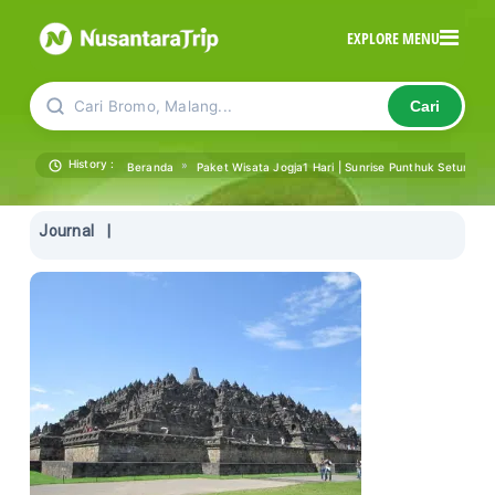
EXPLORE MENU
Cari Bromo, Malang...
Cari
History :
»
Beranda
Paket Wisata Jogja1 Hari | Sunrise Punthuk Setumbu 
Journal
|