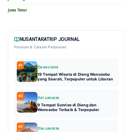
Jawa Timur
NUSANTARATRIP JOURNAL
Panduan & Catatan Perjalanan.
#1
6 AGU 2026
19 Tempat Wisata di Dieng Wonosobo
yang Searah, Terpopuler untuk Liburan
#2
27 JUN 2026
9 Tempat Sunrise di Dieng dan
Wonosobo Terbaik & Terpopuler
#3
16 JUN 2026