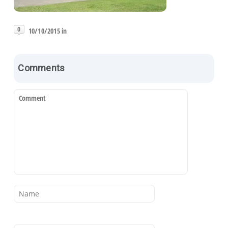
0
10/10/2015 in
Comments