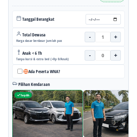
Tanggal Berangkat
Total Dewasa
-
+
Harga dasar berdasar jumlah pax
Anak < 6 Th
-
+
Tanpa kursi & extra bed (+Rp 0/Anak)
Ada Peserta WNA?
Pilihan Kendaraan
Terpilih