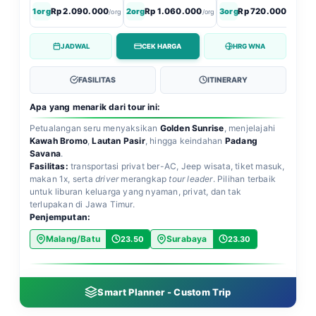
1org
Rp 2.090.000
2org
Rp 1.060.000
3org
Rp 720.000
4o
/org
/org
/org
JADWAL
CEK HARGA
HRG WNA
FASILITAS
ITINERARY
Apa yang menarik dari tour ini:
Petualangan seru menyaksikan
Golden Sunrise
, menjelajahi
Kawah Bromo
,
Lautan Pasir
, hingga keindahan
Padang
Savana
.
Fasilitas:
transportasi privat ber-AC, Jeep wisata, tiket masuk,
makan 1x, serta
driver
merangkap
tour leader
. Pilihan terbaik
untuk liburan keluarga yang nyaman, privat, dan tak
terlupakan di Jawa Timur.
Penjemputan:
Malang/Batu
Surabaya
23.50
23.30
Smart Planner - Custom Trip