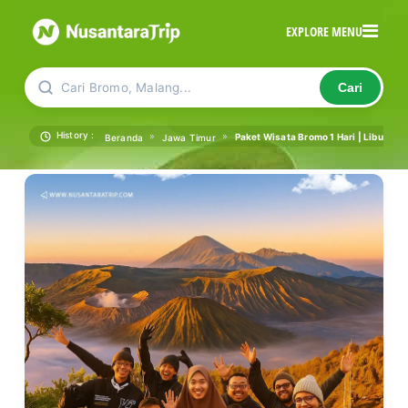
EXPLORE MENU
Cari Bromo, Malang...
Cari
History :
»
»
Paket Wisata Bromo 1 Hari | Liburan 
Beranda
Jawa Timur