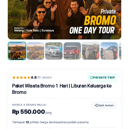
4.8
(81 ulasan)
PRIVATE TRIP
Paket Wisata Bromo 1 Hari | Liburan Keluarga ke
Bromo
HARGA 4 ORANG MULAI
Ajak teman
Rp 550.000
/org
Terdapat
12
pilihan harga berdasarkan jumlah peserta: