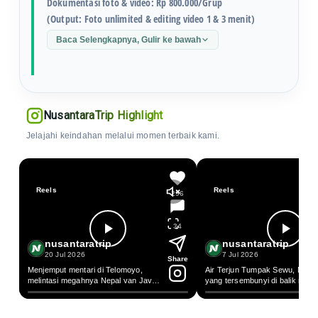
Dokumentasi foto & video: Rp 800.000/Grup
(Output: Foto unlimited & editing video 1 & 3 menit)
Baca Selengkapnya, Gulir ke bawah
NusantaraTrip Highlight
Jelajahi keindahan melalui momen terbaik kami.
Reels
Reels
296
34
nusantaratrip
nusantaratrip
20 Jul 2026
7 Jul 2026
Share
Menjemput mentari di Telomoyo,
Air Terjun Tumpak Sewu, Maha
melintasi megahnya Nepal van Java
yang tersembunyi di balik rimb
di lereng gn Sumbing, dan tenggelam
hutan tropis Lumajang. Setiap t
dalam simfoni hijau Terasering
air yang jatuh membentuk tirai
Sukomakmur Magelang selalu punya
raksasa yang tak pernah gagal