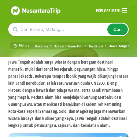
EXPLORE MENU
Cari Bromo, Malang...
Cari
History :
»
»
»
Jawa Tengah
Beranda
Travel Information
Destinasi
Jawa Tengah adalah surga wisata dengan beragam destinasi
menarik, mulai dari candi bersejarah, pegunungan hijau, hingga
pantai eksotis. Beberapa tempat ikonik yang wajib dikunjungi antara
lain Candi Borobudur, salah satu warisan dunia UNESCO, Dieng
Plateau dengan kawah dan telaga warna, serta Candi Prambanan
yang megah. Pecinta alam bisa menjelajahi Gunung Merbabu dan
Gunung Lawu, atau menikmati kesejukan di Kebun Teh Kemuning.
Kota-kota seperti Semarang, Solo, dan Magelang juga menawarkan
wisata budaya dan kuliner yang kaya. Jawa Tengah adalah destinasi
lengkap untuk petualangan, sejarah, dan keindahan alam.