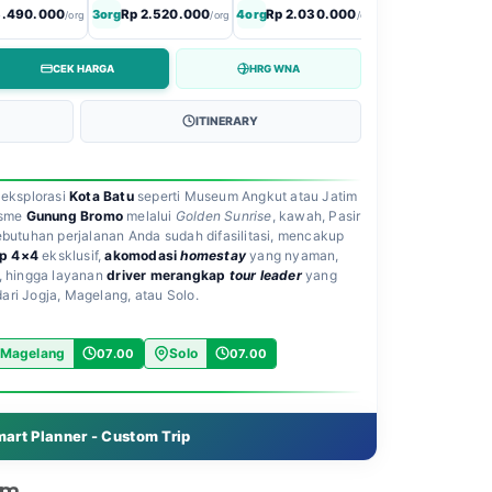
3.490.000
3org
Rp 2.520.000
4org
Rp 2.030.000
5org
Rp 1.740.0
/org
/org
/org
CEK HARGA
HRG WNA
ITINERARY
 eksplorasi
Kota Batu
seperti Museum Angkut atau Jatim
isme
Gunung Bromo
melalui
Golden Sunrise
, kawah, Pasir
ebutuhan perjalanan Anda sudah difasilitasi, mencakup
p 4×4
eksklusif,
akomodasi
homestay
yang nyaman,
, hingga layanan
driver merangkap
tour leader
yang
ri Jogja, Magelang, atau Solo.
Magelang
Solo
07.00
07.00
art Planner - Custom Trip
am