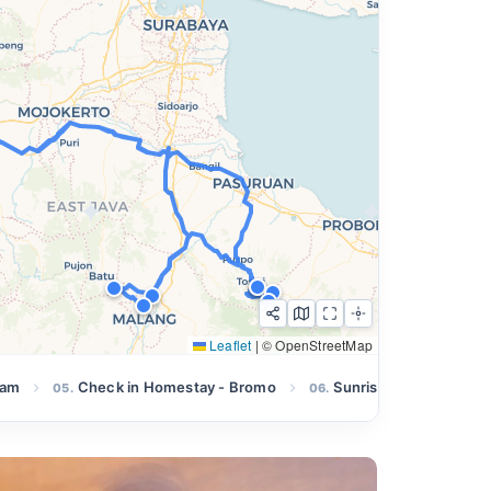
m
Leaflet
|
© OpenStreetMap
lam
Check in Homestay - Bromo
Sunrise Bromo
05.
06.
07.