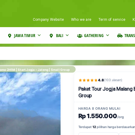
Company Website
Who we are
Term of service
K
JAWA TIMUR
BALI
GATHERING
TRANS
omo 2H1M | Start Jogja – Jateng | Small Group
4.8
(103 ulasan)
Paket Tour Jogja Malang 
Group
HARGA 8 ORANG MULAI
Rp 1.550.000
/org
Terdapat
12
pilihan harga berdasarkan