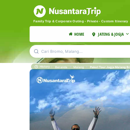
Family Trip & Corporate Outing - Private - Custom Itinerary
HOME
JATENG & JOGJA
Cari Bromo, Malang...
History :
»
»
Paket Tour Jogja Malang Br
Beranda
Malang