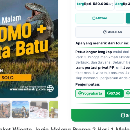
1org
Rp 6.580.000
2org
Rp 
/org
JADWAL
FASILITAS
Apa yang menarik dari tour ini:
Petualangan lengkap
mulai dari
Park 3, hingga menikmati eksot
Berbisik, dan Savana. Seluruh k
transportasi privat PP
, unit
Jee
tiket masuk wisata, konsumsi 4x
siap memandu perjalanan Anda da
Penjemputan:
Yogyakarta
07.00
Sm
aket Wisata Jogja Malang Bromo 2 Hari 1 Mal