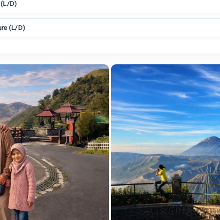
 (L/D)
ure (L/D)