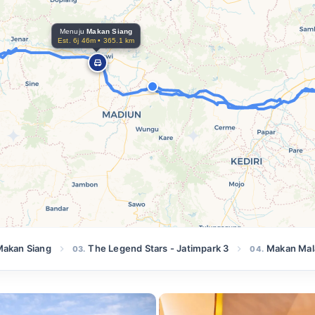
Menuju
Makan Siang
Est. 6j 46m • 365.1 k
akan Siang
The Legend Stars - Jatimpark 3
Makan Ma
03.
04.