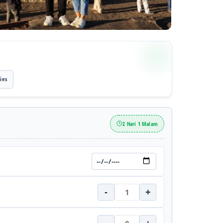
ies
2 Hari 1 Malam
-
+