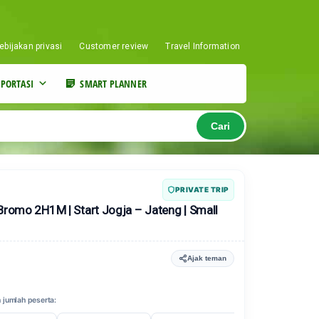
ebijakan privasi
Customer review
Travel Information
PORTASI
SMART PLANNER
Cari
PRIVATE TRIP
Bromo 2H1M | Start Jogja – Jateng | Small
Ajak teman
 jumlah peserta: