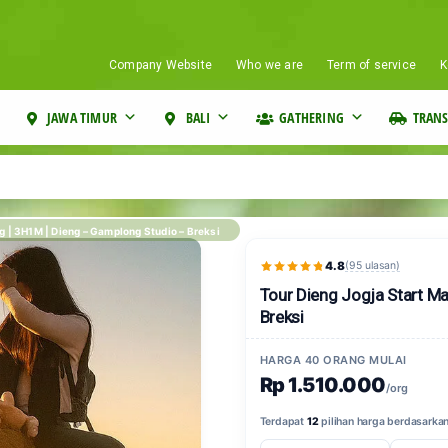
Company Website
Who we are
Term of service
K
JAWA TIMUR
BALI
GATHERING
TRANS
g | 3H1M | Dieng – Gamplong Studio – Breksi
4.8
(95 ulasan)
Tour Dieng Jogja Start M
Breksi
HARGA 40 ORANG MULAI
Rp 1.510.000
/org
Terdapat
12
pilihan harga berdasarkan