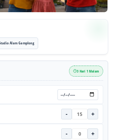
Studio Alam Gamplong
3 Hari 1 Malam
-
+
-
+