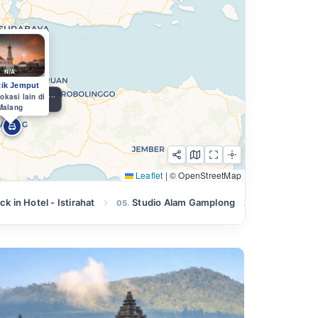
u
Sunrise Bukit S...
9j 21m • 452.5 km
Leaflet
|
© OpenStreetMap
k in Hotel - Istirahat
Studio Alam Gamplong
Tebing Br
05.
06.