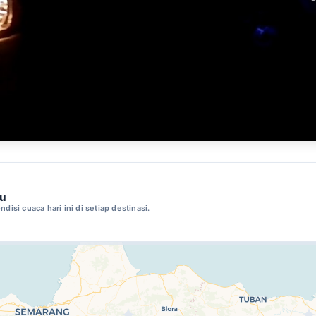
mu
ndisi cuaca hari ini di setiap destinasi.