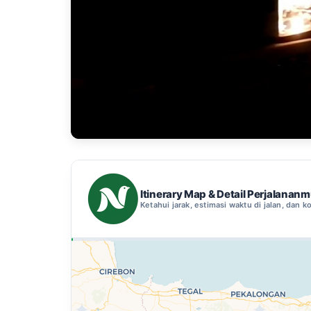
Itinerary Map & Detail Perjalanan
Ketahui jarak, estimasi waktu di jalan, dan ko