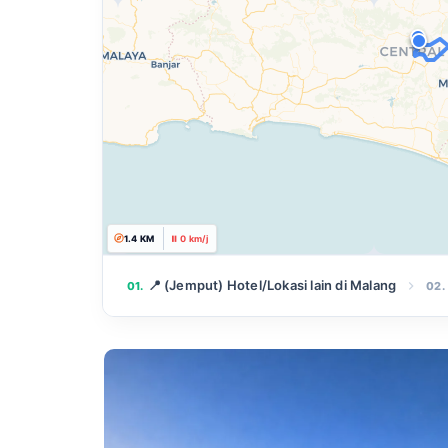
22.8 KM
⚡ 75 km/j
📍 (Jemput) Hotel/Lokasi lain di Malang
01.
02.