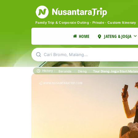
Family Trip & Corporate Outing - Private - Custom Itinerary
HOME
JATENG & JOGJA
Cari Bromo, Malang...
History :
»
»
Tour Dieng Jogja Start Malan
Beranda
Dieng