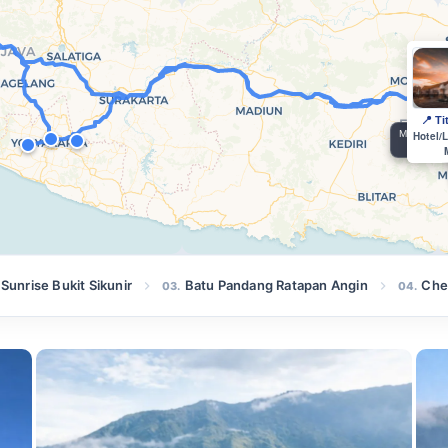
Menuj
Est. 
Sunrise Bukit Sikunir
Batu Pandang Ratapan Angin
Chec
03.
04.