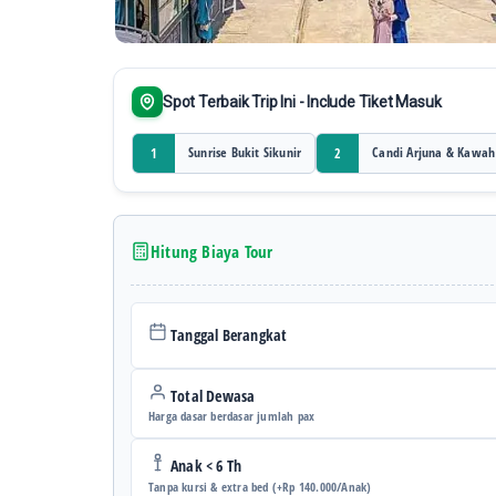
Spot Terbaik Trip Ini - Include Tiket Masuk
Sunrise Bukit Sikunir
Candi Arjuna & Kawah
1
2
Hitung Biaya Tour
Tanggal Berangkat
Total Dewasa
Harga dasar berdasar jumlah pax
Anak < 6 Th
Tanpa kursi & extra bed (+Rp 140.000/Anak)