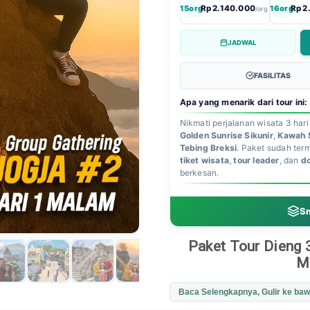
15org
Rp 2.140.000
16org
Rp 2
/org
JADWAL
FASILITAS
Apa yang menarik dari tour ini:
Nikmati perjalanan wisata 3 har
Golden Sunrise Sikunir
,
Kawah 
Tebing Breksi
. Paket sudah te
tiket wisata
,
tour leader
, dan
d
berkesan.
Sm
Paket Tour Dieng 
M
Baca Selengkapnya, Gulir ke ba