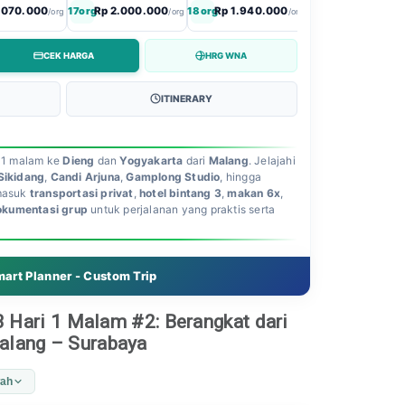
.070.000
17org
Rp 2.000.000
18org
Rp 1.940.000
19org
Rp 1.890.00
/org
/org
/org
CEK HARGA
HRG WNA
ITINERARY
i 1 malam ke
Dieng
dan
Yogyakarta
dari
Malang
. Jelajahi
Sikidang
,
Candi Arjuna
,
Gamplong Studio
, hingga
rmasuk
transportasi privat
,
hotel bintang 3
,
makan 6x
,
okumentasi grup
untuk perjalanan yang praktis serta
art Planner - Custom Trip
3 Hari 1 Malam #2: Berangkat dari
alang – Surabaya
wah