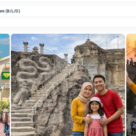
ure (B/L/D)