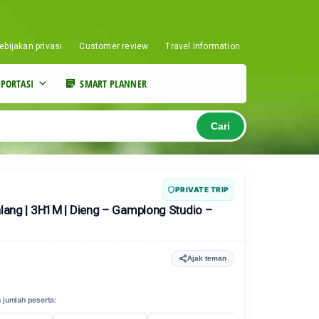
ebijakan privasi
Customer review
Travel Information
PORTASI
SMART PLANNER
Cari
PRIVATE TRIP
alang | 3H1M | Dieng – Gamplong Studio –
Ajak teman
 jumlah peserta: