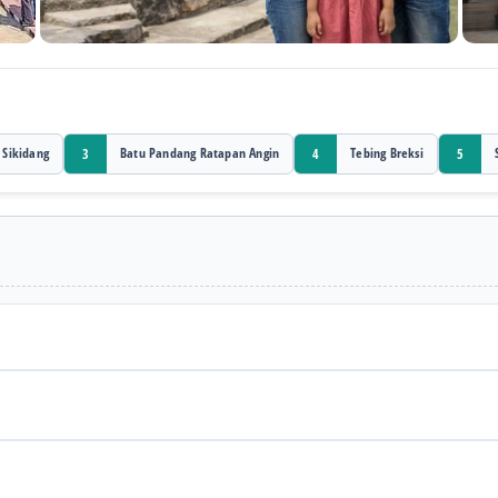
 Sikidang
Batu Pandang Ratapan Angin
Tebing Breksi
3
4
5