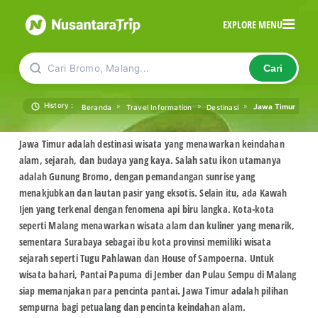
EXPLORE MENU
Cari Bromo, Malang...
Cari
History :
»
»
»
Jawa Timur
Beranda
Travel Information
Destinasi
Jawa Timur adalah destinasi wisata yang menawarkan keindahan
alam, sejarah, dan budaya yang kaya. Salah satu ikon utamanya
adalah Gunung Bromo, dengan pemandangan sunrise yang
menakjubkan dan lautan pasir yang eksotis. Selain itu, ada Kawah
Ijen yang terkenal dengan fenomena api biru langka. Kota-kota
seperti Malang menawarkan wisata alam dan kuliner yang menarik,
sementara Surabaya sebagai ibu kota provinsi memiliki wisata
sejarah seperti Tugu Pahlawan dan House of Sampoerna. Untuk
wisata bahari, Pantai Papuma di Jember dan Pulau Sempu di Malang
siap memanjakan para pencinta pantai. Jawa Timur adalah pilihan
sempurna bagi petualang dan pencinta keindahan alam.