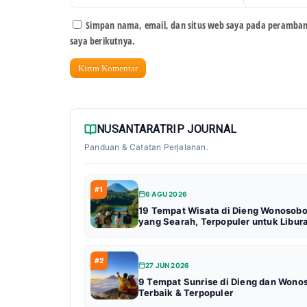
Simpan nama, email, dan situs web saya pada peramban
saya berikutnya.
NUSANTARATRIP JOURNAL
Panduan & Catatan Perjalanan.
#1
6 AGU 2026
19 Tempat Wisata di Dieng Wonosob
yang Searah, Terpopuler untuk Libur
#2
27 JUN 2026
9 Tempat Sunrise di Dieng dan Wono
Terbaik & Terpopuler