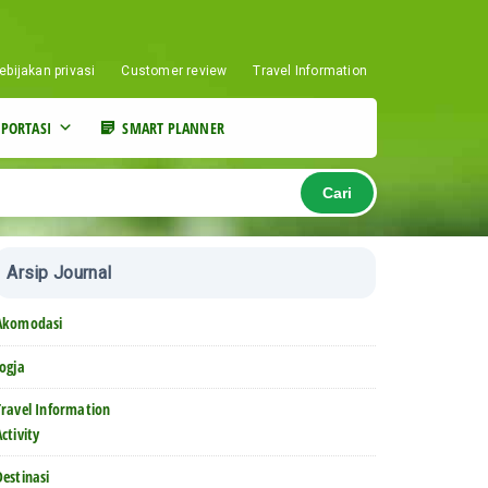
ebijakan privasi
Customer review
Travel Information
PORTASI
SMART PLANNER
Cari
Arsip Journal
Akomodasi
Jogja
Travel Information
Activity
Destinasi