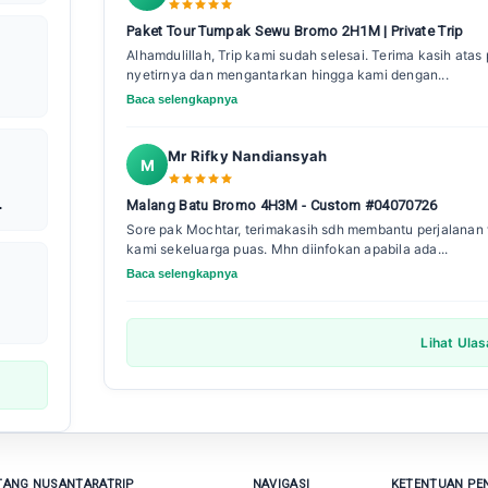
Paket Tour Tumpak Sewu Bromo 2H1M | Private Trip
Alhamdulillah, Trip kami sudah selesai. Terima kasih ata
nyetirnya dan mengantarkan hingga kami dengan...
Baca selengkapnya
Mr Rifky Nandiansyah
M
Malang Batu Bromo 4H3M - Custom #04070726
Sore pak Mochtar, terimakasih sdh membantu perjalanan w
kami sekeluarga puas. Mhn diinfokan apabila ada...
Baca selengkapnya
Lihat Ula
TANG NUSANTARATRIP
NAVIGASI
KETENTUAN P