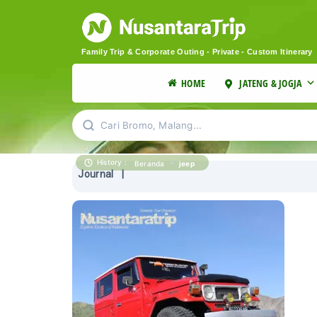
Family Trip & Corporate Outing - Private - Custom Itinerary
HOME
JATENG & JOGJA
Cari Bromo, Malang...
History :
»
jeep
Beranda
Journal
|