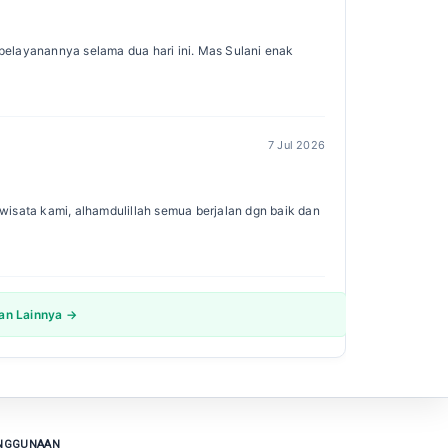
s pelayanannya selama dua hari ini. Mas Sulani enak
7 Jul 2026
isata kami, alhamdulillah semua berjalan dgn baik dan
san Lainnya →
ENGGUNAAN