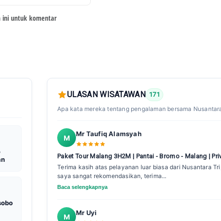
 ini untuk komentar
ULASAN WISATAWAN
171
Apa kata mereka tentang pengalaman bersama Nusantara
Mr Taufiq Alamsyah
M
o
Paket Tour Malang 3H2M | Pantai - Bromo - Malang | Pri
an
Terima kasih atas pelayanan luar biasa dari Nusantara Tr
saya sangat rekomendasikan, terima...
Baca selengkapnya
sobo
Mr Uyi
M