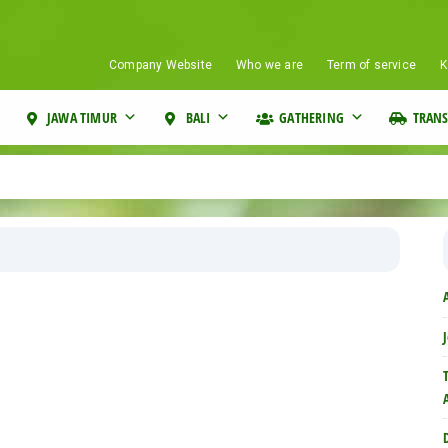
Company Website
Who we are
Term of service
K
JAWA TIMUR
BALI
GATHERING
TRANS