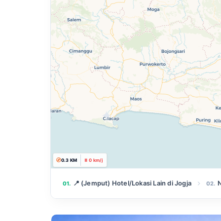
5.8 KM
⚡ 62 km/j
📍 (Jemput) Hotel/Lokasi Lain di Jogja
N
01.
02.