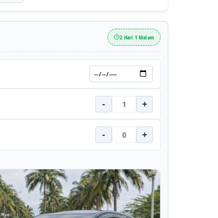
2 Hari 1 Malam
-
+
-
+