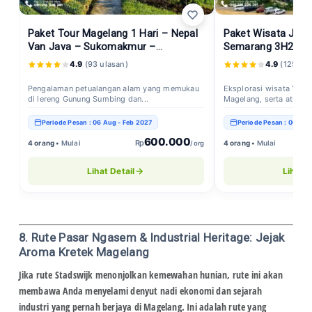
Paket Tour Magelang 1 Hari – Nepal
Paket Wisata Jogj
Van Java – Sukomakmur –
Semarang 3H2M | L
Telomoyo
4.9
(93 ulasan)
4.9
(125 ula
Pengalaman petualangan alam yang memukau
Eksplorasi wisata Yogy
di lereng Gunung Sumbing dan...
Magelang, serta atraksi
Periode Pesan : 06 Aug - Feb 2027
Periode Pesan : 06 Aug
600.000
Rp
4 orang •
Mulai
4 orang •
Mulai
/ org
Lihat Detail
Lihat D
8. Rute Pasar Ngasem & Industrial Heritage: Jejak
Aroma Kretek Magelang
Jika rute Stadswijk menonjolkan kemewahan hunian, rute ini akan
membawa Anda menyelami denyut nadi ekonomi dan sejarah
industri yang pernah berjaya di Magelang. Ini adalah rute yang