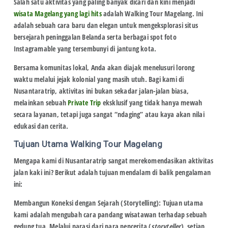
Salah satu aktivitas yang paling banyak dicari dan kini menjadi
wisata Magelang yang lagi hits
adalah
Walking Tour Magelang
. Ini
adalah sebuah cara baru dan elegan untuk mengeksplorasi
situs
bersejarah peninggalan Belanda
serta berbagai
spot foto
Instagramable
yang tersembunyi di jantung kota.
Bersama komunitas lokal, Anda akan diajak menelusuri lorong
waktu melalui jejak kolonial yang masih utuh. Bagi kami di
Nusantaratrip
, aktivitas ini bukan sekadar jalan-jalan biasa,
melainkan sebuah
Private Trip
eksklusif yang tidak hanya mewah
secara layanan, tetapi juga sangat “ndaging” atau kaya akan nilai
edukasi dan cerita.
Tujuan Utama Walking Tour Magelang
Mengapa kami di
Nusantaratrip
sangat merekomendasikan aktivitas
jalan kaki ini? Berikut adalah tujuan mendalam di balik pengalaman
ini:
Membangun Koneksi dengan Sejarah (Storytelling):
Tujuan utama
kami adalah mengubah cara pandang wisatawan terhadap sebuah
gedung tua. Melalui narasi dari para pencerita (
storyteller
), setiap