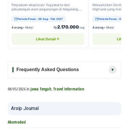
Perpaduan eksplorasi Yogyakarta dan
Menyaksikan Golden Sun
petualangan alam pegunungan di Magelang.
Highland yang memukau 
Destinasi:...
Periode Pesan : 06 Aug - Feb 2027
Periode Pesan : 06 Aug
2.170.000
Rp
4 orang •
Mulai
4 orang •
Mulai
/ org
Lihat Detail
Lihat D
Frequently Asked Questions
▼
08/05/2026 in
Jawa Tengah
,
Travel Information
Apa itu paket Walking Tour Magelang di
+
Nusantara Trip
Walking Tour Magelang adalah paket wisata jalan kaki yang
Arsip Journal
mengajak wisatawan mengeksplorasi sisi sejarah, arsitektur
Apa saja rute utama dalam Walking Tour
+
kolonial, dan spot hits di pusat kota Magelang secara mendalam
Magelang?
bersama pemandu lokal profesional
Akomodasi
Rute utama biasanya mencakup kawasan Alun-alun Magelang,