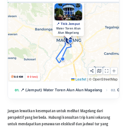
Menuju
Gedung Dukcapil...
Est. 2 mnt • 0.9 km
0.2 KM
⏸️ 0 km/j
Leaflet
|
© OpenStreetMap
📍 (Jemput) Water Toren Alun Alun Magelang
Gedu
01.
02.
Jangan lewatkan kesempatan untuk melihat Magelang dari
perspektif yang berbeda. Hubungi konsultan trip kami sekarang
untuk mendapatkan penawaran eksklusif dan jadwal tur yang