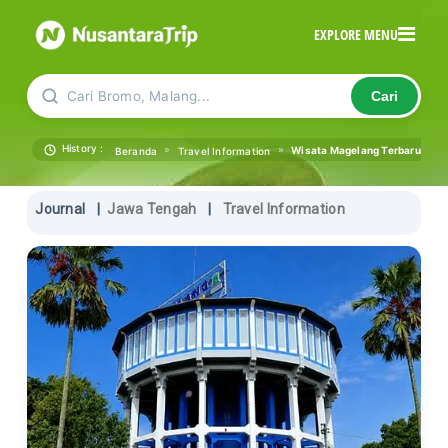
EXPLORE MENU
Cari Bromo, Malang...
Cari
History :
»
»
Wisata Magelang Terbaru: Eksp
Beranda
Travel Information
Journal
|
Jawa Tengah
|
Travel Information