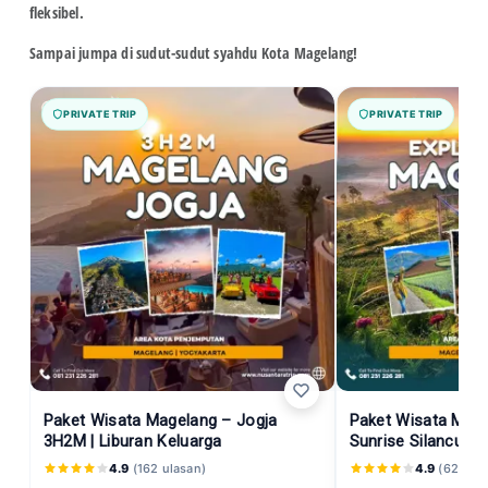
fleksibel.
Sampai jumpa di sudut-sudut syahdu Kota Magelang!
PRIVATE TRIP
PRIVATE TRIP
Paket Wisata Magelang – Jogja
Paket Wisata Mage
3H2M | Liburan Keluarga
Sunrise Silancur H
4.9
(162 ulasan)
4.9
(62 ulas