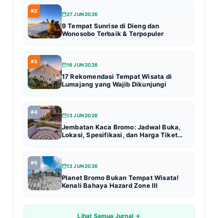
#2
27 JUN 2026
9 Tempat Sunrise di Dieng dan
Wonosobo Terbaik & Terpopuler
#3
16 JUN 2026
17 Rekomendasi Tempat Wisata di
Lumajang yang Wajib Dikunjungi
#4
13 JUN 2026
Jembatan Kaca Bromo: Jadwal Buka,
Lokasi, Spesifikasi, dan Harga Tiket
Terbaru (Update 2026)
#5
13 JUN 2026
Planet Bromo Bukan Tempat Wisata!
Kenali Bahaya Hazard Zone III
Lihat Semua Jurnal →