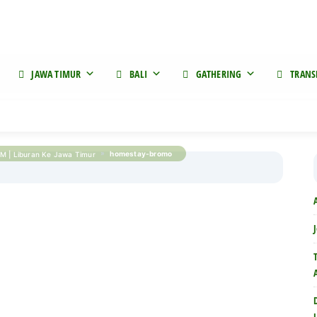
Company Website
Who we are
Term of service
K
JAWA TIMUR
BALI
GATHERING
TRANS
»
homestay-bromo
M | Liburan Ke Jawa Timur