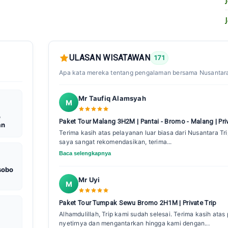
ULASAN WISATAWAN
171
Apa kata mereka tentang pengalaman bersama Nusantara
Mr Taufiq Alamsyah
M
o
Paket Tour Malang 3H2M | Pantai - Bromo - Malang | Pri
an
Terima kasih atas pelayanan luar biasa dari Nusantara Tr
saya sangat rekomendasikan, terima...
Baca selengkapnya
sobo
Mr Uyi
M
Paket Tour Tumpak Sewu Bromo 2H1M | Private Trip
Alhamdulillah, Trip kami sudah selesai. Terima kasih ata
nyetirnya dan mengantarkan hingga kami dengan...