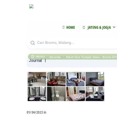
Family Trip & Corporate Outing - Private - Custom Itinerary
HOME
JATENG & JOGJA
Cari Bromo, Malang...
History :
»
Beranda
Paket Tour Tumpak Sewu – Bromo 2H1
Journal
|
01/04/2023 in