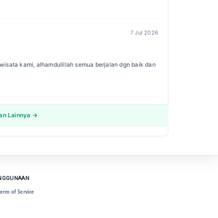
7 Jul 2026
isata kami, alhamdulillah semua berjalan dgn baik dan
san Lainnya →
ENGGUNAAN
erm of Service