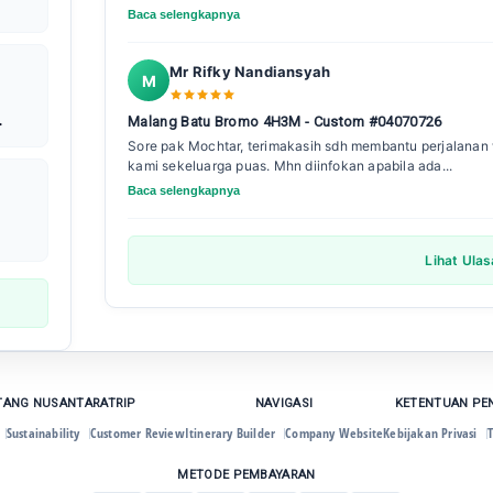
Baca selengkapnya
Mr Rifky Nandiansyah
M
Malang Batu Bromo 4H3M - Custom #04070726
Sore pak Mochtar, terimakasih sdh membantu perjalanan w
kami sekeluarga puas. Mhn diinfokan apabila ada...
Baca selengkapnya
Lihat Ula
TANG NUSANTARATRIP
NAVIGASI
KETENTUAN P
Sustainability
Customer Review
Itinerary Builder
Company Website
Kebijakan Privasi
T
METODE PEMBAYARAN