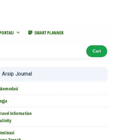
ebijakan privasi
Customer review
Travel Information
PORTASI
SMART PLANNER
Cari
Arsip Journal
Akomodasi
Jogja
Travel Information
Activity
Destinasi
Jawa Tengah