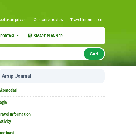
ebijakan privasi
Customer review
Travel Information
PORTASI
SMART PLANNER
Cari
Arsip Journal
Akomodasi
Jogja
Travel Information
Activity
Destinasi