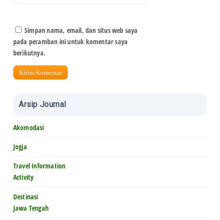
Simpan nama, email, dan situs web saya
pada peramban ini untuk komentar saya
berikutnya.
Arsip Journal
Akomodasi
Jogja
Travel Information
Activity
Destinasi
Jawa Tengah