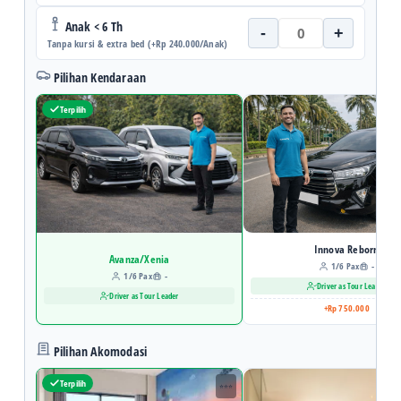
Anak < 6 Th
-
+
Tanpa kursi & extra bed (+Rp 240.000/Anak)
Pilihan Kendaraan
Terpilih
Innova Reborn
Avanza/Xenia
1/6 Pax
-
1/6 Pax
-
Driver as Tour Leader
Driver as Tour Leader
+Rp 750.000
Pilihan Akomodasi
Terpilih
⭐⭐⭐