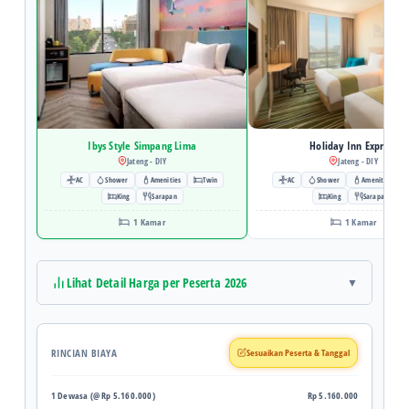
Mengecek...
Mengecek...
Ibys Style Simpang Lima
Holiday Inn Express
Jateng - DIY
Jateng - DIY
AC
Shower
Amenities
Twin
AC
Shower
Amenities
King
Sarapan
King
Sarapan
1 Kamar
1 Kamar
Lihat Detail Harga per Peserta 2026
RINCIAN BIAYA
Sesuaikan Peserta & Tanggal
1 Dewasa (@ Rp 5.160.000)
Rp 5.160.000