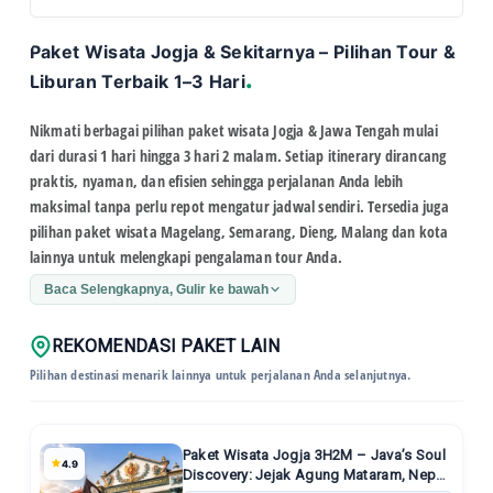
Paket Wisata Jogja & Sekitarnya – Pilihan Tour &
Destinasi apa saja yang dikunjungi dalam paket
+
Liburan Terbaik 1–3 Hari
ini?
Paket ini menawarkan penjelajahan komprehensif Semarang, mulai
Nikmati berbagai pilihan
paket wisata Jogja & Jawa Tengah
mulai
dari wisata sejarah di Lawang Sewu, Kota Lama, dan Sam Poo Kong,
+
Fasilitas apa saja yang sudah termasuk?
dari durasi 1 hari hingga 3 hari 2 malam. Setiap itinerary dirancang
hingga pesona dataran tinggi di Candi Gedongsongo, Dusun Semilir,
praktis, nyaman, dan efisien sehingga perjalanan Anda lebih
serta suasana ceria di Cimory Dairyland.
Harga paket sudah mencakup akomodasi hotel bintang 3 di area
Simpang Lima (2 malam), transportasi privat ber-AC, tiket masuk
maksimal tanpa perlu repot mengatur jadwal sendiri. Tersedia juga
+
Apakah biaya sudah termasuk makan?
seluruh objek wisata sesuai itinerary, air mineral selama perjalanan,
pilihan
paket wisata Magelang, Semarang, Dieng, Malang
dan kota
serta layanan driver merangkap tour leader.
Biaya makan di luar program (sarapan/siang/malam) tidak termasuk
lainnya untuk melengkapi pengalaman tour Anda.
dalam paket (personal expense). Namun, driver kami siap
+
Bagaimana sistem pembayarannya?
memberikan rekomendasi kuliner lokal terbaik dan restoran
Baca Selengkapnya, Gulir ke bawah
legendaris di Semarang untuk menemani perjalanan Anda.
Pembayaran dilakukan dengan DP sebesar 20% sebagai tanda jadi
pemesanan. Sisa pembayaran dapat dilunasi maksimal pada hari
+
Di mana titik penjemputannya?
REKOMENDASI PAKET LAIN
keberangkatan saat tim kami menjemput Anda.
Pilihan destinasi menarik lainnya untuk perjalanan Anda selanjutnya.
Layanan penjemputan gratis tersedia untuk area Semarang
(Stasiun/Bandara/Hotel). Silakan informasikan detail titik
+
Apakah itinerary bisa disesuaikan (custom)?
penjemputan Anda saat melakukan pemesanan.
Ya, kami menawarkan layanan custom tour. Jika Anda memiliki
Paket Wisata Jogja 3H2M – Java’s Soul
preferensi destinasi lain atau ingin menyesuaikan durasi
4.9
Mengapa paket ini berbeda dari wisata
Discovery: Jejak Agung Mataram, Nepal
+
perjalanan, silakan hubungi Trip Planner kami melalui WhatsApp
Semarang pada umumnya?