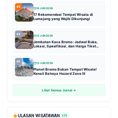
#3
16 JUN 2026
17 Rekomendasi Tempat Wisata di
Lumajang yang Wajib Dikunjungi
#4
13 JUN 2026
Jembatan Kaca Bromo: Jadwal Buka,
Lokasi, Spesifikasi, dan Harga Tiket
Terbaru (Update 2026)
#5
13 JUN 2026
Planet Bromo Bukan Tempat Wisata!
Kenali Bahaya Hazard Zone III
Lihat Semua Jurnal →
ULASAN WISATAWAN
171