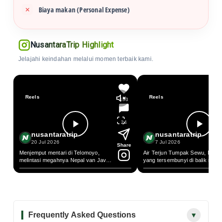
Biaya makan (Personal Expense)
NusantaraTrip Highlight
Jelajahi keindahan melalui momen terbaik kami.
Reels
Reels
153
24
nusantaratrip
nusantaratrip
20 Jul 2026
7 Jul 2026
Share
Menjemput mentari di Telomoyo,
Air Terjun Tumpak Sewu, Maha
melintasi megahnya Nepal van Java
yang tersembunyi di balik rimb
di lereng gn Sumbing, dan tenggelam
hutan tropis Lumajang. Setiap t
dalam simfoni hijau Terasering
air yang jatuh membentuk tirai
Sukomakmur Magelang selalu punya
raksasa yang tak pernah gagal
cara untuk menyembuhkan jiwa
membuat mata terpukau. Sebu
yang lelah.
perjalanan yang sepadan deng
keindahannya
Frequently Asked Questions
▼