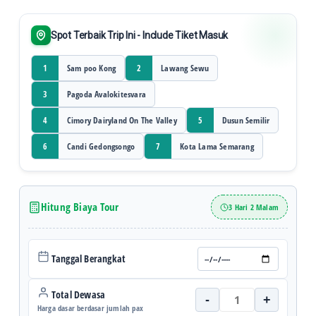
Spot Terbaik Trip Ini - Include Tiket Masuk
Sam poo Kong
Lawang Sewu
1
2
Pagoda Avalokitesvara
3
Cimory Dairyland On The Valley
Dusun Semilir
4
5
Candi Gedongsongo
Kota Lama Semarang
6
7
Hitung Biaya Tour
3 Hari 2 Malam
Tanggal Berangkat
Total Dewasa
-
+
Harga dasar berdasar jumlah pax