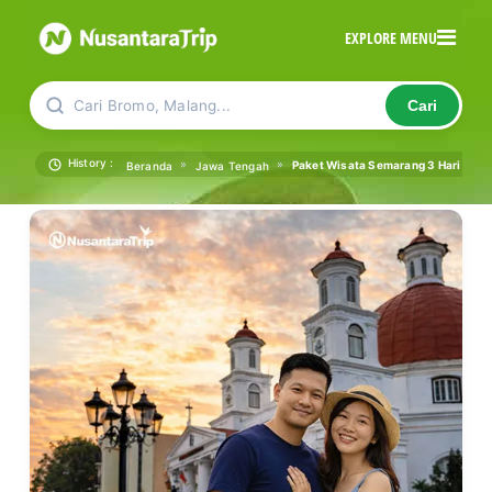
EXPLORE MENU
Cari Bromo, Malang...
Cari
History :
»
»
Paket Wisata Semarang 3 Hari 2 Ma
Beranda
Jawa Tengah