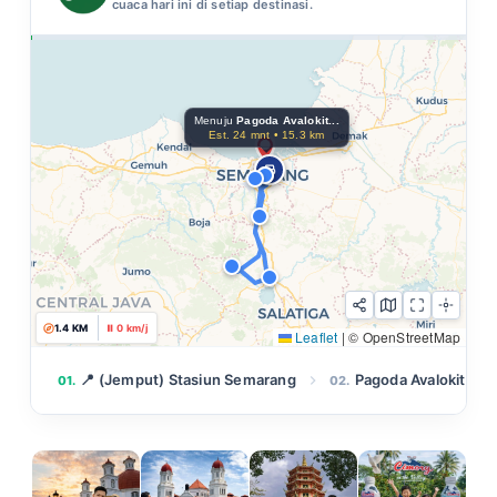
cuaca hari ini di setiap destinasi.
Menuju
Pagoda Avalokit...
Est. 24 mnt • 15.3 km
5.3 KM
⚡ 58 km/j
Leaflet
|
© OpenStreetMap
📍 (Jemput) Stasiun Semarang
Pagoda Avalokitesv
01.
02.