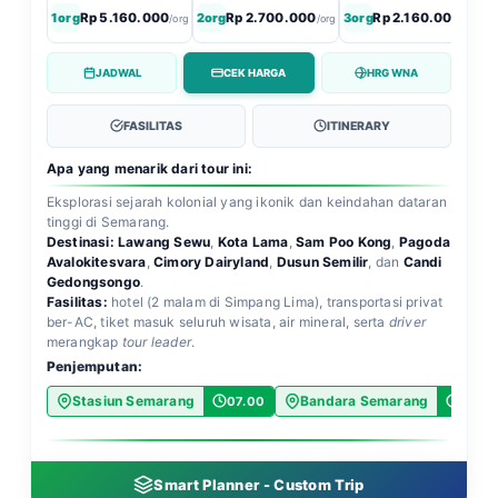
1org
Rp 5.160.000
2org
Rp 2.700.000
3org
Rp 2.160.000
4
/org
/org
/org
JADWAL
CEK HARGA
HRG WNA
FASILITAS
ITINERARY
Apa yang menarik dari tour ini:
Eksplorasi sejarah kolonial yang ikonik dan keindahan dataran
tinggi di Semarang.
Destinasi:
Lawang Sewu
,
Kota Lama
,
Sam Poo Kong
,
Pagoda
Avalokitesvara
,
Cimory Dairyland
,
Dusun Semilir
, dan
Candi
Gedongsongo
.
Fasilitas:
hotel (2 malam di Simpang Lima), transportasi privat
ber-AC, tiket masuk seluruh wisata, air mineral, serta
driver
merangkap
tour leader
.
Penjemputan:
Stasiun Semarang
Bandara Semarang
07.00
07.0
Smart Planner - Custom Trip