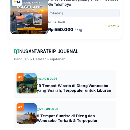
4.8
Gn Telomoyo
4 orang
MULAI DARI
Lihat
Rp 550.000
/ org
NUSANTARATRIP JOURNAL
Panduan & Catatan Perjalanan.
#1
6 AGU 2026
19 Tempat Wisata di Dieng Wonosobo
yang Searah, Terpopuler untuk Liburan
#2
27 JUN 2026
9 Tempat Sunrise di Dieng dan
Wonosobo Terbaik & Terpopuler