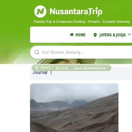
Family Trip & Corporate Outing - Private - Custom Itinerary
HOME
JATENG & JOGJA
Cari Bromo, Malang...
History :
»
pasir_berbisikbromo
Beranda
Journal
|