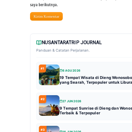
saya berikutnya.
NUSANTARATRIP JOURNAL
Panduan & Catatan Perjalanan.
#1
6 AGU 2026
19 Tempat Wisata di Dieng Wonosob
yang Searah, Terpopuler untuk Libur
#2
27 JUN 2026
9 Tempat Sunrise di Dieng dan Wono
Terbaik & Terpopuler
#3
16 JUN 2026