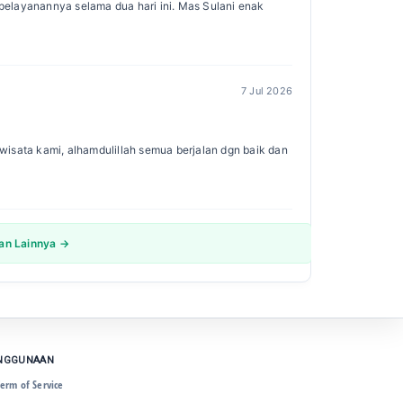
s pelayanannya selama dua hari ini. Mas Sulani enak
7 Jul 2026
isata kami, alhamdulillah semua berjalan dgn baik dan
san Lainnya →
ENGGUNAAN
erm of Service