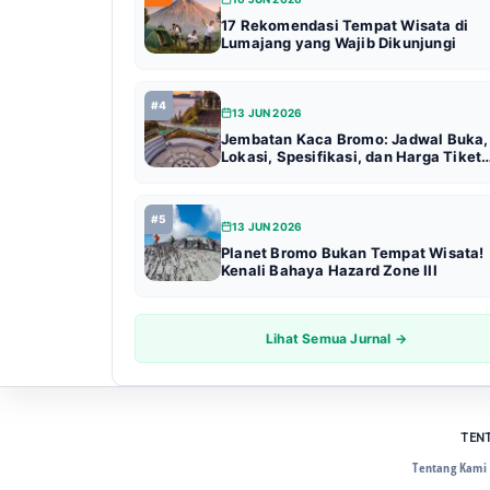
17 Rekomendasi Tempat Wisata di
Lumajang yang Wajib Dikunjungi
#4
13 JUN 2026
Jembatan Kaca Bromo: Jadwal Buka,
Lokasi, Spesifikasi, dan Harga Tiket
Terbaru (Update 2026)
#5
13 JUN 2026
Planet Bromo Bukan Tempat Wisata!
Kenali Bahaya Hazard Zone III
Lihat Semua Jurnal →
TEN
Tentang Kami