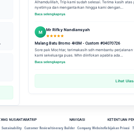
Alhamdulillah, Trip kami sudah selesai. Terima kasih ata
nyetirnya dan mengantarkan hingga kami dengan...
Baca selengkapnya
Mr Rifky Nandiansyah
M
Malang Batu Bromo 4H3M - Custom #04070726
Sore pak Mochtar, terimakasih sdh membantu perjalanan w
kami sekeluarga puas. Mhn diinfokan apabila ada...
Baca selengkapnya
Lihat Ula
TANG NUSANTARATRIP
NAVIGASI
KETENTUAN P
Sustainability
Customer Review
Itinerary Builder
Company Website
Kebijakan Privasi
T