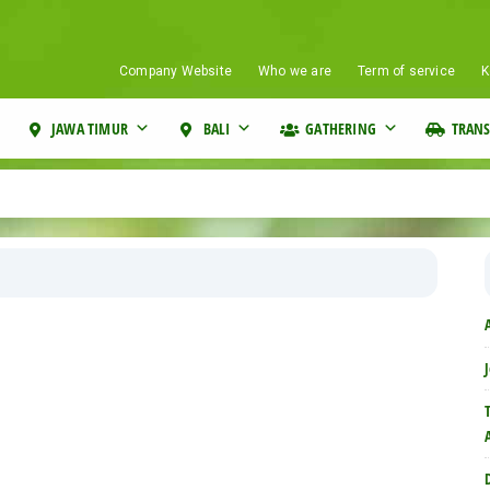
Company Website
Who we are
Term of service
K
JAWA TIMUR
BALI
GATHERING
TRANS