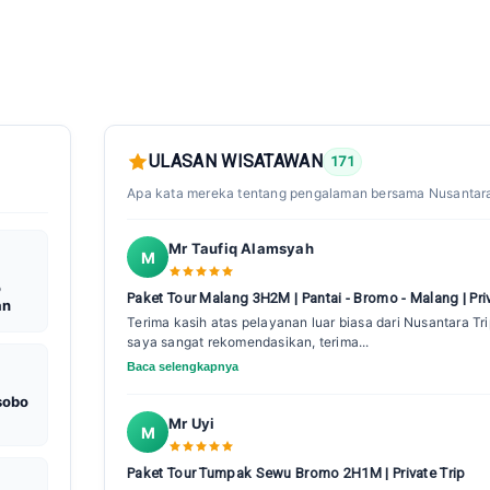
ULASAN WISATAWAN
171
Apa kata mereka tentang pengalaman bersama Nusantara
Mr Taufiq Alamsyah
M
o
Paket Tour Malang 3H2M | Pantai - Bromo - Malang | Pri
an
Terima kasih atas pelayanan luar biasa dari Nusantara Tr
saya sangat rekomendasikan, terima...
Baca selengkapnya
sobo
Mr Uyi
M
Paket Tour Tumpak Sewu Bromo 2H1M | Private Trip