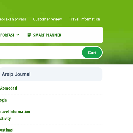
ebijakan privasi
Customer review
Travel Information
PORTASI
SMART PLANNER
Cari
Arsip Journal
Akomodasi
Jogja
Travel Information
Activity
Destinasi