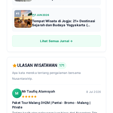
#5
7 JUN 2026
Tempat Wisata di Jogja: 21+ Destinasi
Sejarah dan Budaya Yogyakarta (
Update 2026 )
Lihat Semua Jurnal →
ULASAN WISATAWAN
171
Apa kata mereka tentang pengalaman bersama
Nusantaratrip.
Mr Taufiq Alamsyah
8 Jul 2026
M
Paket Tour Malang 3H2M | Pantai - Bromo - Malang |
Private
Terima kasih atas pelayanan luar biasa dari Nusantara Trip,