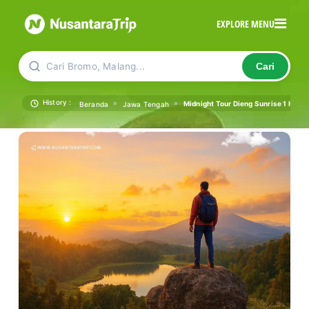
EXPLORE MENU
Cari Bromo, Malang...
Cari
History :
»
»
Midnight Tour Dieng Sunrise 1 Hari | 
Beranda
Jawa Tengah