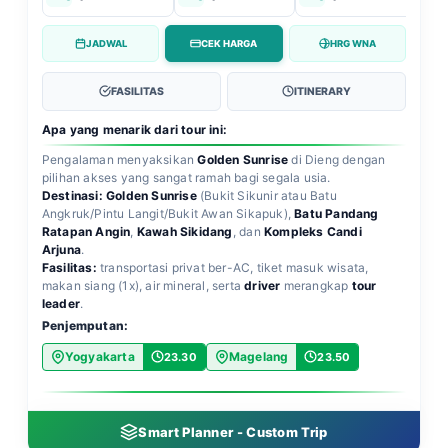
JADWAL
CEK HARGA
HRG WNA
FASILITAS
ITINERARY
Apa yang menarik dari tour ini:
Pengalaman menyaksikan
Golden Sunrise
di Dieng dengan
pilihan akses yang sangat ramah bagi segala usia.
Destinasi:
Golden Sunrise
(Bukit Sikunir atau Batu
Angkruk/Pintu Langit/Bukit Awan Sikapuk),
Batu Pandang
Ratapan Angin
,
Kawah Sikidang
, dan
Kompleks Candi
Arjuna
.
Fasilitas:
transportasi privat ber-AC, tiket masuk wisata,
makan siang (1x), air mineral, serta
driver
merangkap
tour
leader
.
Penjemputan:
Yogyakarta
Magelang
23.30
23.50
Smart Planner - Custom Trip