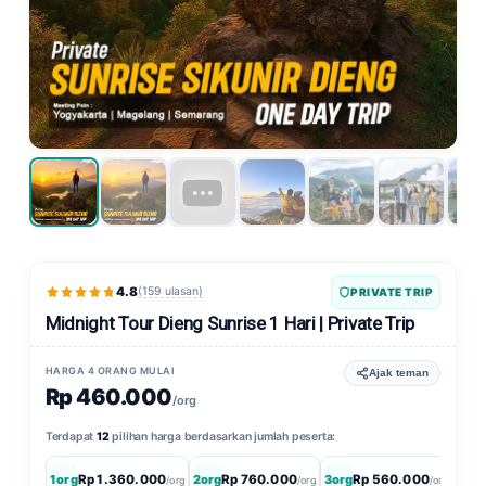
4.8
(159 ulasan)
PRIVATE TRIP
Midnight Tour Dieng Sunrise 1 Hari | Private Trip
HARGA 4 ORANG MULAI
Ajak teman
Rp 460.000
/org
Terdapat
12
pilihan harga berdasarkan jumlah peserta:
1org
Rp 1.360.000
2org
Rp 760.000
3org
Rp 560.000
4org
/org
/org
/org