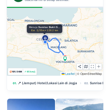
Menuju
Sunrise Bukit S...
Est. 2j 55m • 126.2 km
108.0 KM
⚡ 67 km/j
Leaflet
|
© OpenStreetMap
📍 (Jemput) Hotel/Lokasi Lain di Jogja
Sunrise Bukit
01.
02.