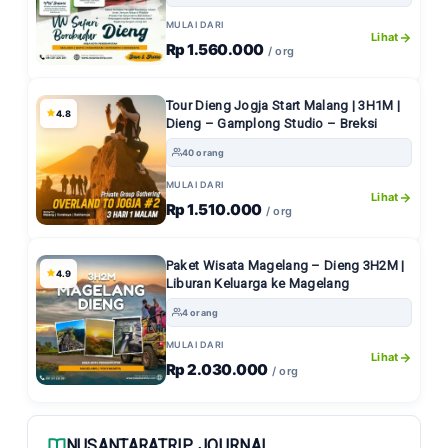
MULAI DARI
Lihat
Rp 1.560.000
/ org
Tour Dieng Jogja Start Malang | 3H1M |
4.8
Dieng – Gamplong Studio – Breksi
40 orang
MULAI DARI
Lihat
Rp 1.510.000
/ org
Paket Wisata Magelang – Dieng 3H2M |
4.9
Liburan Keluarga ke Magelang
4 orang
MULAI DARI
Lihat
Rp 2.030.000
/ org
NUSANTARATRIP JOURNAL