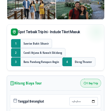
Spot Terbaik Trip Ini - Include Tiket Masuk
Sunrise Bukit Sikunir
1
Candi Arjuna & Kawah Sikidang
2
Batu Pandang Ratapan Angin
Dieng Theater
3
4
Hitung Biaya Tour
1 Day Trip
Tanggal Berangkat