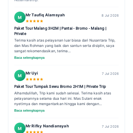
Mr Taufiq Alamsyah
8 Jul 2026
M
Paket Tour Malang 3H2M | Pantai - Bromo - Malang |
Private
Terima kasih atas pelayanan luar biasa dari Nusantara Trip,
dan Mas Rohman yang baik dan santun serta disiplin, saya
sangat rekomendasikan, terima...
Baca selengkapnya
Mr Uyi
7 Jul 2026
M
Paket Tour Tumpak Sewu Bromo 2H1M | Private Trip
Alhamdulillah, Trip kami sudah selesai. Terima kasih atas
pelayanannya selama dua hari ini. Mas Sulani enak
nyetirnya dan mengantarkan hingga kami dengan...
Baca selengkapnya
Mr Rifky Nandiansyah
7 Jul 2026
M