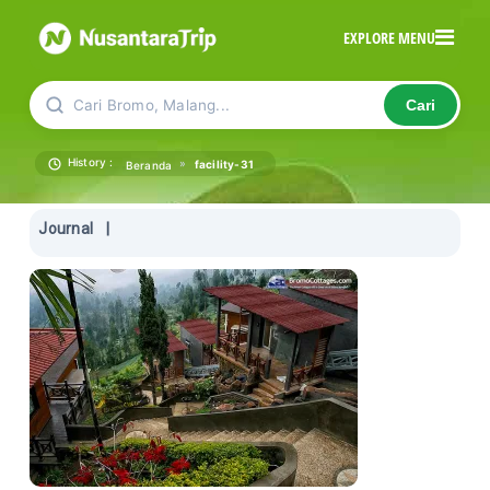
EXPLORE MENU
Cari Bromo, Malang...
Cari
History :
»
facility-31
Beranda
Journal
|