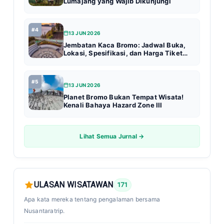
Lumajang yang Wajib Dikunjungi
#4
13 JUN 2026
Jembatan Kaca Bromo: Jadwal Buka,
Lokasi, Spesifikasi, dan Harga Tiket
Terbaru (Update 2026)
#5
13 JUN 2026
Planet Bromo Bukan Tempat Wisata!
Kenali Bahaya Hazard Zone III
Lihat Semua Jurnal →
ULASAN WISATAWAN
171
Apa kata mereka tentang pengalaman bersama
Nusantaratrip.