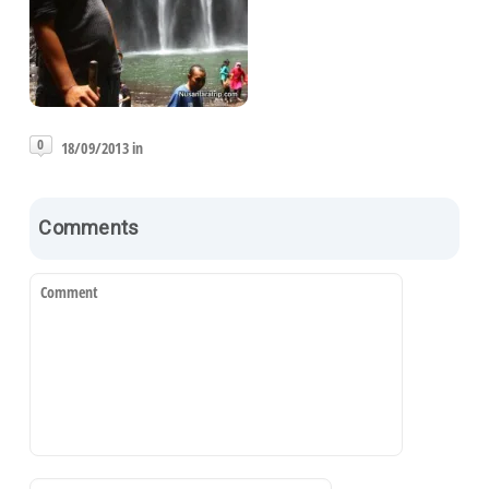
0
18/09/2013 in
Comments