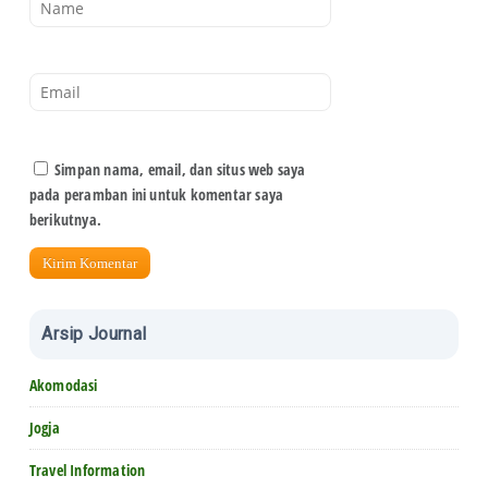
Simpan nama, email, dan situs web saya
pada peramban ini untuk komentar saya
berikutnya.
Arsip Journal
Akomodasi
Jogja
Travel Information