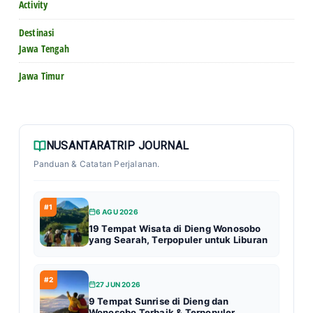
Activity
Destinasi
Jawa Tengah
Jawa Timur
NUSANTARATRIP JOURNAL
Panduan & Catatan Perjalanan.
#1
6 AGU 2026
19 Tempat Wisata di Dieng Wonosobo
yang Searah, Terpopuler untuk Liburan
#2
27 JUN 2026
9 Tempat Sunrise di Dieng dan
Wonosobo Terbaik & Terpopuler