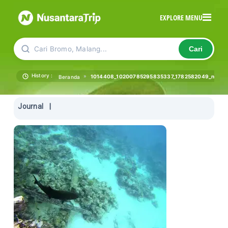
EXPLORE MENU
Cari Bromo, Malang...
Cari
History :
»
1014408_10200785295835337_1782582049_n
Beranda
Journal
|