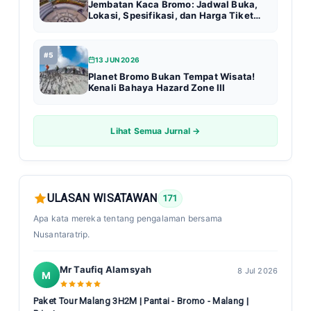
Jembatan Kaca Bromo: Jadwal Buka,
Lokasi, Spesifikasi, dan Harga Tiket
Terbaru (Update 2026)
#5
13 JUN 2026
Planet Bromo Bukan Tempat Wisata!
Kenali Bahaya Hazard Zone III
Lihat Semua Jurnal →
ULASAN WISATAWAN
171
Apa kata mereka tentang pengalaman bersama
Nusantaratrip.
Mr Taufiq Alamsyah
8 Jul 2026
M
Paket Tour Malang 3H2M | Pantai - Bromo - Malang |