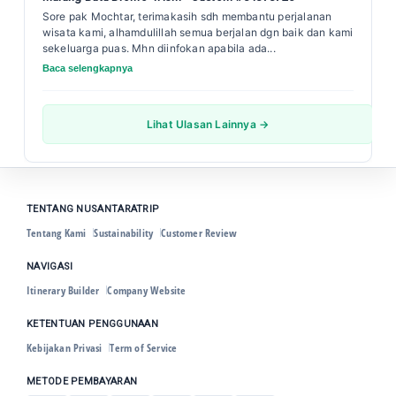
Sore pak Mochtar, terimakasih sdh membantu perjalanan
wisata kami, alhamdulillah semua berjalan dgn baik dan kami
sekeluarga puas. Mhn diinfokan apabila ada...
Baca selengkapnya
Lihat Ulasan Lainnya →
TENTANG NUSANTARATRIP
Tentang Kami
Sustainability
Customer Review
NAVIGASI
Itinerary Builder
Company Website
KETENTUAN PENGGUNAAN
Kebijakan Privasi
Term of Service
METODE PEMBAYARAN