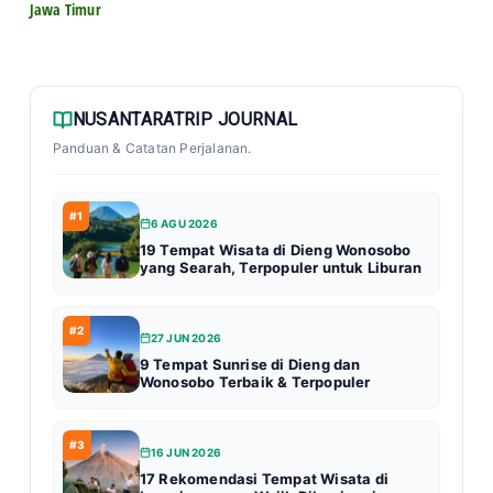
Jawa Timur
NUSANTARATRIP JOURNAL
Panduan & Catatan Perjalanan.
#1
6 AGU 2026
19 Tempat Wisata di Dieng Wonosobo
yang Searah, Terpopuler untuk Liburan
#2
27 JUN 2026
9 Tempat Sunrise di Dieng dan
Wonosobo Terbaik & Terpopuler
#3
16 JUN 2026
17 Rekomendasi Tempat Wisata di