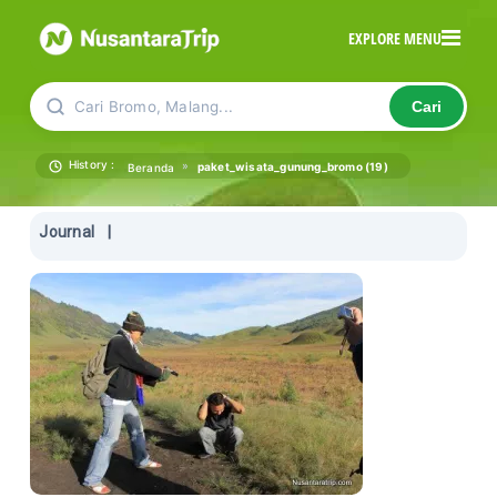
EXPLORE MENU
Cari Bromo, Malang...
Cari
History :
»
paket_wisata_gunung_bromo (19)
Beranda
Journal
|