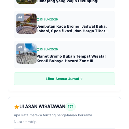
Lumajang yang Wajib Dikunjungi
#4
13 JUN 2026
Jembatan Kaca Bromo: Jadwal Buka,
Lokasi, Spesifikasi, dan Harga Tiket
Terbaru (Update 2026)
#5
13 JUN 2026
Planet Bromo Bukan Tempat Wisata!
Kenali Bahaya Hazard Zone III
Lihat Semua Jurnal →
ULASAN WISATAWAN
171
Apa kata mereka tentang pengalaman bersama
Nusantaratrip.