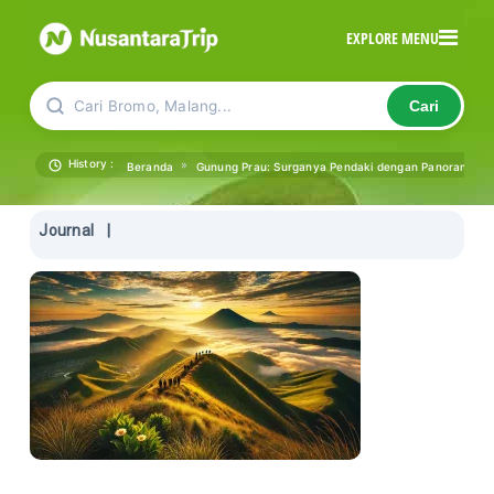
EXPLORE MENU
Cari Bromo, Malang...
Cari
History :
»
Beranda
Gunung Prau: Surganya Pendaki dengan Panorama Sun
Journal
|