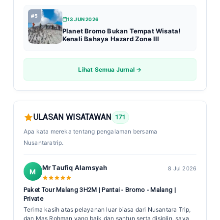
#5
13 JUN 2026
Planet Bromo Bukan Tempat Wisata!
Kenali Bahaya Hazard Zone III
Lihat Semua Jurnal →
ULASAN WISATAWAN
171
Apa kata mereka tentang pengalaman bersama
Nusantaratrip.
Mr Taufiq Alamsyah
8 Jul 2026
M
Paket Tour Malang 3H2M | Pantai - Bromo - Malang |
Private
Terima kasih atas pelayanan luar biasa dari Nusantara Trip,
dan Mas Rohman yang baik dan santun serta disiplin, saya