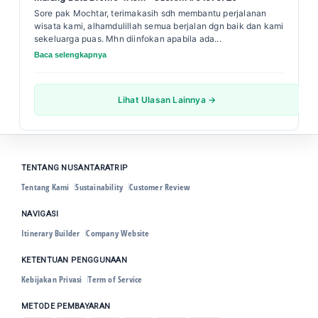
Sore pak Mochtar, terimakasih sdh membantu perjalanan
wisata kami, alhamdulillah semua berjalan dgn baik dan kami
sekeluarga puas. Mhn diinfokan apabila ada...
Baca selengkapnya
Lihat Ulasan Lainnya →
TENTANG NUSANTARATRIP
Tentang Kami
Sustainability
Customer Review
NAVIGASI
Itinerary Builder
Company Website
KETENTUAN PENGGUNAAN
Kebijakan Privasi
Term of Service
METODE PEMBAYARAN