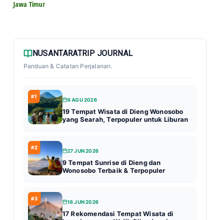
Jawa Timur
NUSANTARATRIP JOURNAL
Panduan & Catatan Perjalanan.
#1
6 AGU 2026
19 Tempat Wisata di Dieng Wonosobo
yang Searah, Terpopuler untuk Liburan
#2
27 JUN 2026
9 Tempat Sunrise di Dieng dan
Wonosobo Terbaik & Terpopuler
#3
16 JUN 2026
17 Rekomendasi Tempat Wisata di