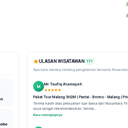
ULASAN WISATAWAN
171
Apa kata mereka tentang pengalaman bersama Nusantara
Mr Taufiq Alamsyah
M
o
Paket Tour Malang 3H2M | Pantai - Bromo - Malang | Pri
an
Terima kasih atas pelayanan luar biasa dari Nusantara Tr
saya sangat rekomendasikan, terima...
Baca selengkapnya
sobo