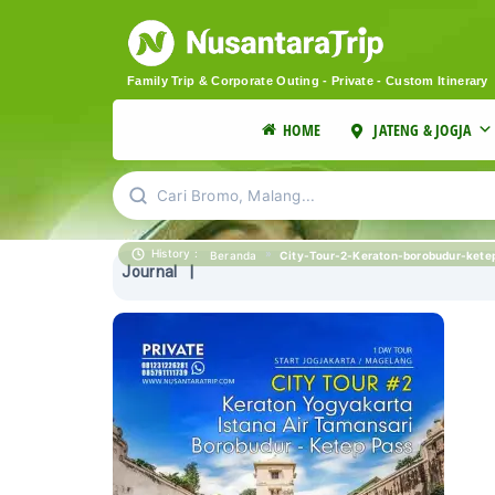
Family Trip & Corporate Outing - Private - Custom Itinerary
HOME
JATENG & JOGJA
Cari Bromo, Malang...
History :
»
City-Tour-2-Keraton-borobudur-kete
Beranda
Journal
|