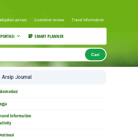
ebijakan privasi
Customer review
Travel Information
PORTASI
SMART PLANNER
Cari
Arsip Journal
Akomodasi
Jogja
Travel Information
Activity
Destinasi