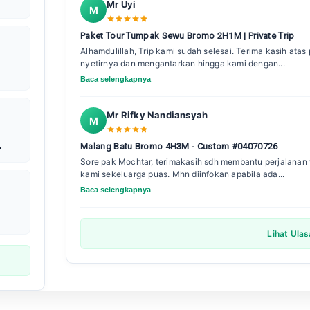
Mr Uyi
M
Paket Tour Tumpak Sewu Bromo 2H1M | Private Trip
Alhamdulillah, Trip kami sudah selesai. Terima kasih ata
nyetirnya dan mengantarkan hingga kami dengan...
Baca selengkapnya
Mr Rifky Nandiansyah
M
Malang Batu Bromo 4H3M - Custom #04070726
Sore pak Mochtar, terimakasih sdh membantu perjalanan w
kami sekeluarga puas. Mhn diinfokan apabila ada...
Baca selengkapnya
Lihat Ula