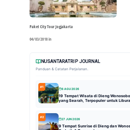
Paket City Tour Jogjakarta
04/03/2018 in
NUSANTARATRIP JOURNAL
Panduan & Catatan Perjalanan.
#1
6 AGU 2026
19 Tempat Wisata di Dieng Wonosob
yang Searah, Terpopuler untuk Libur
#2
27 JUN 2026
9 Tempat Sunrise di Dieng dan Wono