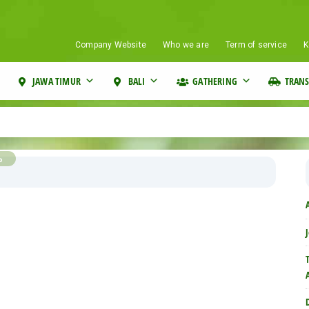
Company Website
Who we are
Term of service
K
JAWA TIMUR
BALI
GATHERING
TRANS
p