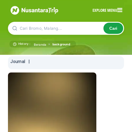
EXPLORE MENU
Cari Bromo, Malang...
Cari
History :
»
background
Beranda
Journal
|