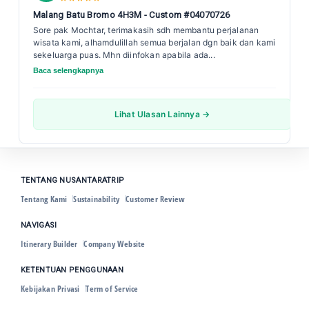
Malang Batu Bromo 4H3M - Custom #04070726
Sore pak Mochtar, terimakasih sdh membantu perjalanan
wisata kami, alhamdulillah semua berjalan dgn baik dan kami
sekeluarga puas. Mhn diinfokan apabila ada...
Baca selengkapnya
Lihat Ulasan Lainnya →
TENTANG NUSANTARATRIP
Tentang Kami
Sustainability
Customer Review
NAVIGASI
Itinerary Builder
Company Website
KETENTUAN PENGGUNAAN
Kebijakan Privasi
Term of Service