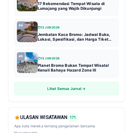
17 Rekomendasi Tempat Wisata di
Lumajang yang Wajib Dikunjungi
#4
13 JUN 2026
Jembatan Kaca Bromo: Jadwal Buka,
Lokasi, Spesifikasi, dan Harga Tiket
Terbaru (Update 2026)
#5
13 JUN 2026
Planet Bromo Bukan Tempat Wisata!
Kenali Bahaya Hazard Zone III
Lihat Semua Jurnal →
ULASAN WISATAWAN
171
Apa kata mereka tentang pengalaman bersama
Nusantaratrip.