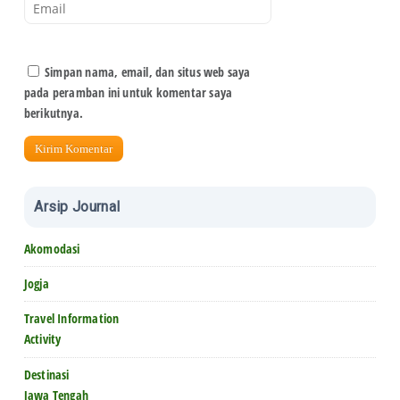
Simpan nama, email, dan situs web saya
pada peramban ini untuk komentar saya
berikutnya.
Arsip Journal
Akomodasi
Jogja
Travel Information
Activity
Destinasi
Jawa Tengah