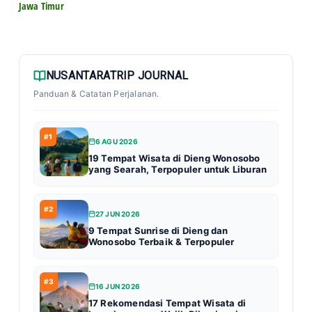
Jawa Timur
NUSANTARATRIP JOURNAL
Panduan & Catatan Perjalanan.
#1
6 AGU 2026
19 Tempat Wisata di Dieng Wonosobo
yang Searah, Terpopuler untuk Liburan
#2
27 JUN 2026
9 Tempat Sunrise di Dieng dan
Wonosobo Terbaik & Terpopuler
#3
16 JUN 2026
17 Rekomendasi Tempat Wisata di