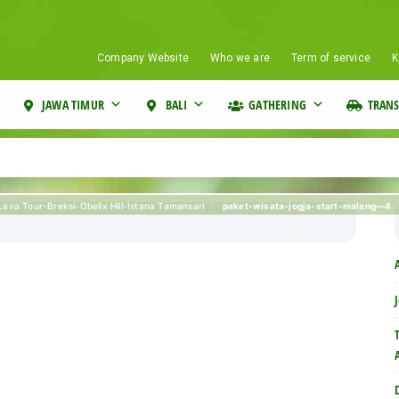
Company Website
Who we are
Term of service
K
JAWA TIMUR
BALI
GATHERING
TRANS
»
paket-wisata-jogja-start-malang—4
ava Tour-Breksi-Obelix Hill-Istana Tamansari