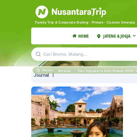
Family Trip & Corporate Outing - Private - Custom Itinerary
HOME
JATENG & JOGJA
Cari Bromo, Malang...
History :
»
Beranda
Tour Yogyakarta Start Malang 3H1M | L
Journal
|