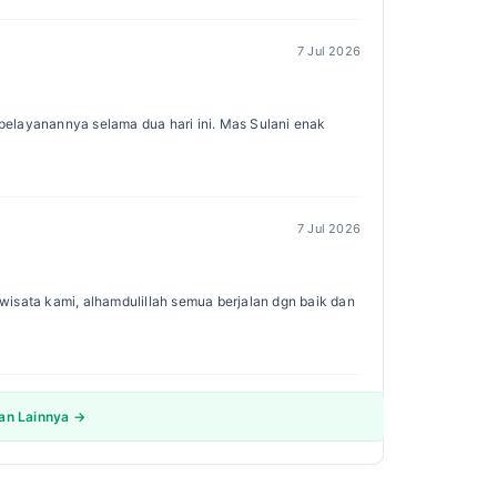
7 Jul 2026
s pelayanannya selama dua hari ini. Mas Sulani enak
7 Jul 2026
isata kami, alhamdulillah semua berjalan dgn baik dan
san Lainnya →