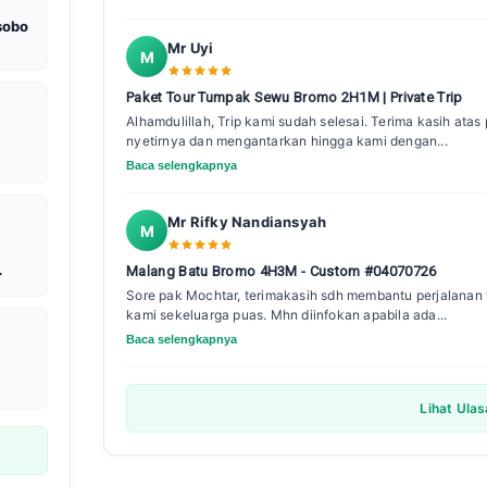
sobo
Mr Uyi
M
Paket Tour Tumpak Sewu Bromo 2H1M | Private Trip
Alhamdulillah, Trip kami sudah selesai. Terima kasih ata
nyetirnya dan mengantarkan hingga kami dengan...
Baca selengkapnya
Mr Rifky Nandiansyah
M
Malang Batu Bromo 4H3M - Custom #04070726
Sore pak Mochtar, terimakasih sdh membantu perjalanan w
kami sekeluarga puas. Mhn diinfokan apabila ada...
Baca selengkapnya
Lihat Ula