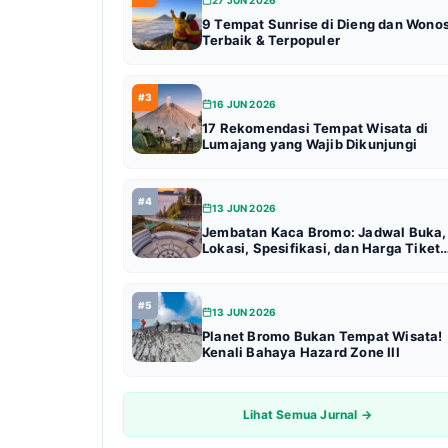
9 Tempat Sunrise di Dieng dan Wono
Terbaik & Terpopuler
#3
16 JUN 2026
17 Rekomendasi Tempat Wisata di
Lumajang yang Wajib Dikunjungi
#4
13 JUN 2026
Jembatan Kaca Bromo: Jadwal Buka,
Lokasi, Spesifikasi, dan Harga Tiket
Terbaru (Update 2026)
#5
13 JUN 2026
Planet Bromo Bukan Tempat Wisata!
Kenali Bahaya Hazard Zone III
Lihat Semua Jurnal →