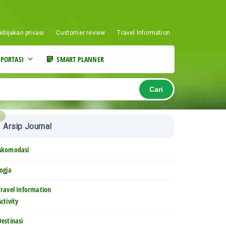
ebijakan privasi
Customer review
Travel Information
PORTASI
SMART PLANNER
Cari
Arsip Journal
Akomodasi
Jogja
Travel Information
Activity
Destinasi