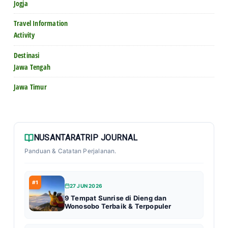
Jogja
Travel Information
Activity
Destinasi
Jawa Tengah
Jawa Timur
NUSANTARATRIP JOURNAL
Panduan & Catatan Perjalanan.
#1
27 JUN 2026
9 Tempat Sunrise di Dieng dan
Wonosobo Terbaik & Terpopuler