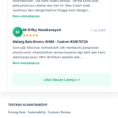
Alhamdulillah, Trip kami sudah selesai. Terima kasih atas
pelayanannya selama dua hari ini. Mas Sulani enak
nyetirnya dan mengantarkan hingga kami dengan...
Baca selengkapnya
Mr Rifky Nandiansyah
7 Jul 2026
M
Malang Batu Bromo 4H3M - Custom #04070726
Sore pak Mochtar, terimakasih sdh membantu perjalanan
wisata kami, alhamdulillah semua berjalan dgn baik dan kami
sekeluarga puas. Mhn diinfokan apabila ada...
Baca selengkapnya
Lihat Ulasan Lainnya →
TENTANG NUSANTARATRIP
Tentang Kami
Sustainability
Customer Review