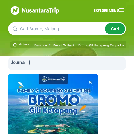
EXPLORE MENU
Cari Bromo, Malang...
Cari
History :
»
Beranda
Paket Gathering Bromo Gili Ketapang Tanpa Inap | Sta
Journal
|