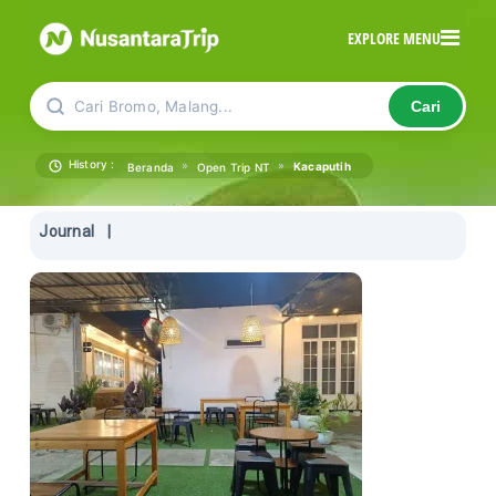
EXPLORE MENU
Cari Bromo, Malang...
Cari
History :
»
»
Kacaputih
Beranda
Open Trip NT
Journal
|