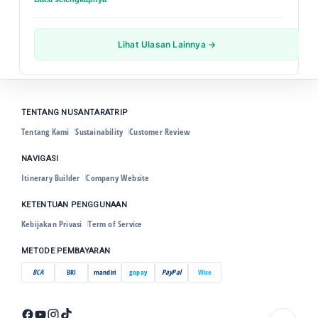
Lihat Ulasan Lainnya →
TENTANG NUSANTARATRIP
Tentang Kami
Sustainability
Customer Review
NAVIGASI
Itinerary Builder
Company Website
KETENTUAN PENGGUNAAN
Kebijakan Privasi
Term of Service
METODE PEMBAYARAN
BCA
BRI
mandiri
gopay
PayPal
Wise