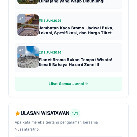
Lumajang yang Wajib Dikunjungi
#4
13 JUN 2026
Jembatan Kaca Bromo: Jadwal Buka,
Lokasi, Spesifikasi, dan Harga Tiket
Terbaru (Update 2026)
#5
13 JUN 2026
Planet Bromo Bukan Tempat Wisata!
Kenali Bahaya Hazard Zone III
Lihat Semua Jurnal →
ULASAN WISATAWAN
171
Apa kata mereka tentang pengalaman bersama
Nusantaratrip.