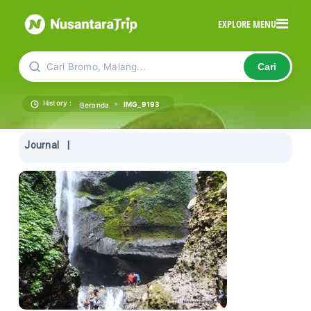
EXPLORE MENU
Cari Bromo, Malang...
Cari
History :
»
IMG_9193
Beranda
Journal
|