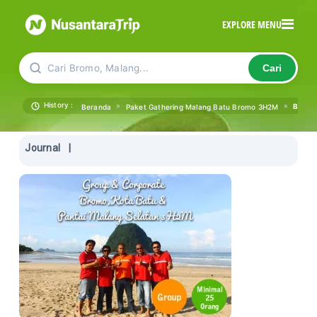
EXPLORE MENU
Cari Bromo, Malang...
Cari
History :
»
»
Bromo
Beranda
Paket Gathering Malang Batu Bromo 3H2M
Journal
|