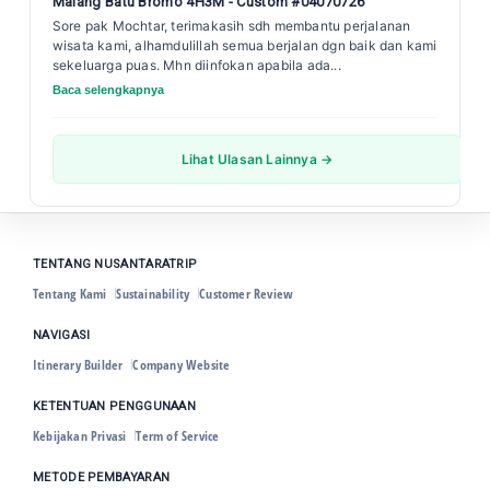
Malang Batu Bromo 4H3M - Custom #04070726
Sore pak Mochtar, terimakasih sdh membantu perjalanan
wisata kami, alhamdulillah semua berjalan dgn baik dan kami
sekeluarga puas. Mhn diinfokan apabila ada...
Baca selengkapnya
Lihat Ulasan Lainnya →
TENTANG NUSANTARATRIP
Tentang Kami
Sustainability
Customer Review
NAVIGASI
Itinerary Builder
Company Website
KETENTUAN PENGGUNAAN
Kebijakan Privasi
Term of Service
METODE PEMBAYARAN