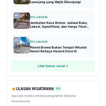
Lumajang yang Wajib Dikunjungi
#4
13 JUN 2026
Jembatan Kaca Bromo: Jadwal Buka,
Lokasi, Spesifikasi, dan Harga Tiket
Terbaru (Update 2026)
#5
13 JUN 2026
Planet Bromo Bukan Tempat Wisata!
Kenali Bahaya Hazard Zone III
Lihat Semua Jurnal →
ULASAN WISATAWAN
171
Apa kata mereka tentang pengalaman bersama
Nusantaratrip.