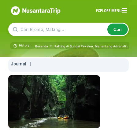
EXPLORE MENU
Cari Bromo, Malang...
Cari
History :
»
Beranda
Rafting di Sungai Pekalen: Menantang Adrenalin, Me
Journal
|