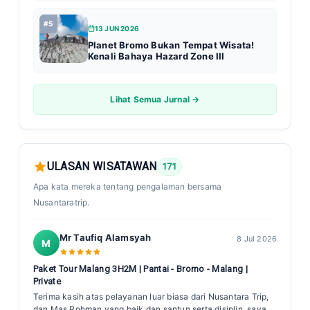
#5
13 JUN 2026
Planet Bromo Bukan Tempat Wisata!
Kenali Bahaya Hazard Zone III
Lihat Semua Jurnal →
ULASAN WISATAWAN
171
Apa kata mereka tentang pengalaman bersama
Nusantaratrip.
Mr Taufiq Alamsyah
8 Jul 2026
M
Paket Tour Malang 3H2M | Pantai - Bromo - Malang |
Private
Terima kasih atas pelayanan luar biasa dari Nusantara Trip,
dan Mas Rohman yang baik dan santun serta disiplin, saya