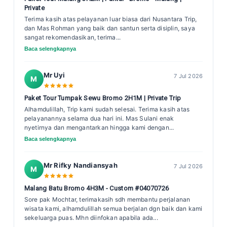
Private
Terima kasih atas pelayanan luar biasa dari Nusantara Trip,
dan Mas Rohman yang baik dan santun serta disiplin, saya
sangat rekomendasikan, terima...
Baca selengkapnya
Mr Uyi
7 Jul 2026
M
Paket Tour Tumpak Sewu Bromo 2H1M | Private Trip
Alhamdulillah, Trip kami sudah selesai. Terima kasih atas
pelayanannya selama dua hari ini. Mas Sulani enak
nyetirnya dan mengantarkan hingga kami dengan...
Baca selengkapnya
Mr Rifky Nandiansyah
7 Jul 2026
M
Malang Batu Bromo 4H3M - Custom #04070726
Sore pak Mochtar, terimakasih sdh membantu perjalanan
wisata kami, alhamdulillah semua berjalan dgn baik dan kami
sekeluarga puas. Mhn diinfokan apabila ada...