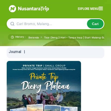
EXPLORE MENU
Cari Bromo, Malang...
Cari
History :
»
Beranda
Tour Dieng 2 Hari – Tanpa Inap | Start Malang-Surab
Journal
|