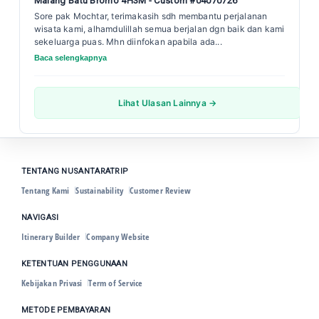
Malang Batu Bromo 4H3M - Custom #04070726
Sore pak Mochtar, terimakasih sdh membantu perjalanan
wisata kami, alhamdulillah semua berjalan dgn baik dan kami
sekeluarga puas. Mhn diinfokan apabila ada...
Baca selengkapnya
Lihat Ulasan Lainnya →
TENTANG NUSANTARATRIP
Tentang Kami
Sustainability
Customer Review
NAVIGASI
Itinerary Builder
Company Website
KETENTUAN PENGGUNAAN
Kebijakan Privasi
Term of Service
METODE PEMBAYARAN