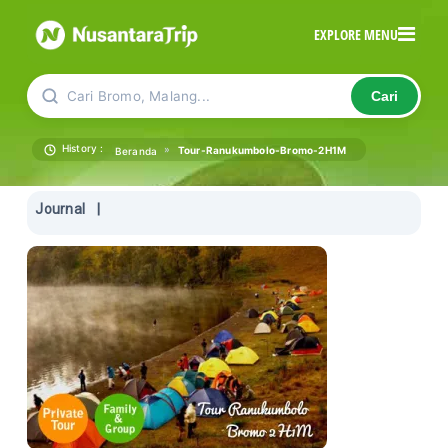
EXPLORE MENU
Cari Bromo, Malang...
Cari
History :
»
Tour-Ranukumbolo-Bromo-2H1M
Beranda
Journal
|