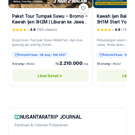
Paket Tour Tumpak Sewu – Bromo –
Kawah Ijen Balura
Kawah Ijen 3H2M | Liburan ke Jawa
3H1M Start Yogyak
Timur
Small Group
4.9
(163 ulasan)
4.8
(133 ula
Eksplorasi Tumpak Sewu Waterfall, dan dua
Petualangan alam eksoti
gunung api paling ikonik...
Jawa. Anda akan...
Periode Pesan : 08 Aug - Feb 2027
Periode Pesan : 08 Aug
2.210.000
Rp
4 orang •
Mulai
10 orang •
Mulai
/ org
Lihat Detail
Lihat D
NUSANTARATRIP JOURNAL
Panduan & Catatan Perjalanan.