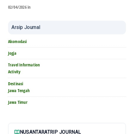
02/04/2026 in
Arsip Journal
Akomodasi
Jogja
Travel Information
Activity
Destinasi
Jawa Tengah
Jawa Timur
NUSANTARATRIP JOURNAL