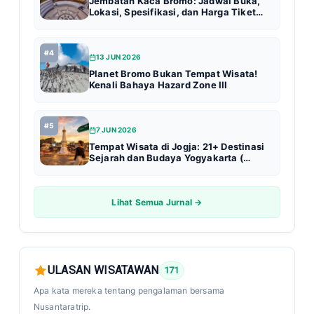
Jembatan Kaca Bromo: Jadwal Buka,
Lokasi, Spesifikasi, dan Harga Tiket
Terbaru (Update 2026)
#4
13 JUN 2026
Planet Bromo Bukan Tempat Wisata!
Kenali Bahaya Hazard Zone III
#5
7 JUN 2026
Tempat Wisata di Jogja: 21+ Destinasi
Sejarah dan Budaya Yogyakarta (
Update 2026 )
Lihat Semua Jurnal →
ULASAN WISATAWAN
171
Apa kata mereka tentang pengalaman bersama
Nusantaratrip.