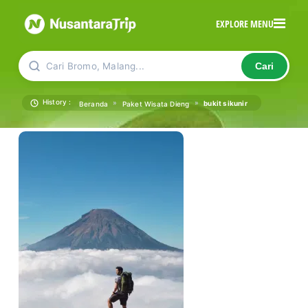
EXPLORE MENU
Cari Bromo, Malang...
Cari
History :
»
»
bukit sikunir
Beranda
Paket Wisata Dieng