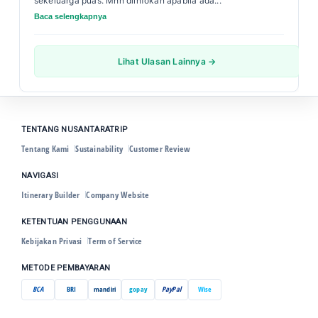
sekeluarga puas. Mhn diinfokan apabila ada...
Baca selengkapnya
Lihat Ulasan Lainnya →
TENTANG NUSANTARATRIP
Tentang Kami
Sustainability
Customer Review
NAVIGASI
Itinerary Builder
Company Website
KETENTUAN PENGGUNAAN
Kebijakan Privasi
Term of Service
METODE PEMBAYARAN
BCA
BRI
mandiri
gopay
PayPal
Wise