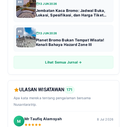
#4
13 JUN 2026
Jembatan Kaca Bromo: Jadwal Buka,
Lokasi, Spesifikasi, dan Harga Tiket
Terbaru (Update 2026)
#5
13 JUN 2026
Planet Bromo Bukan Tempat Wisata!
Kenali Bahaya Hazard Zone III
Lihat Semua Jurnal →
ULASAN WISATAWAN
171
Apa kata mereka tentang pengalaman bersama
Nusantaratrip.
Mr Taufiq Alamsyah
8 Jul 2026
M