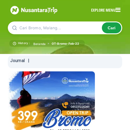
EXPLORE MENU
Cari Bromo, Malang...
Cari
History :
»
OT-Bromo-Feb-22
Beranda
Journal
|