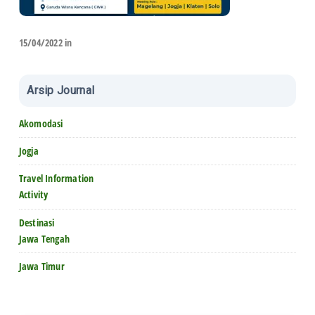
15/04/2022 in
Arsip Journal
Akomodasi
Jogja
Travel Information
Activity
Destinasi
Jawa Tengah
Jawa Timur