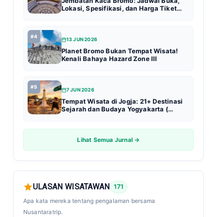
Jembatan Kaca Bromo: Jadwal Buka,
Lokasi, Spesifikasi, dan Harga Tiket
Terbaru (Update 2026)
#4
13 JUN 2026
Planet Bromo Bukan Tempat Wisata!
Kenali Bahaya Hazard Zone III
#5
7 JUN 2026
Tempat Wisata di Jogja: 21+ Destinasi
Sejarah dan Budaya Yogyakarta (
Update 2026 )
Lihat Semua Jurnal →
ULASAN WISATAWAN
171
Apa kata mereka tentang pengalaman bersama
Nusantaratrip.