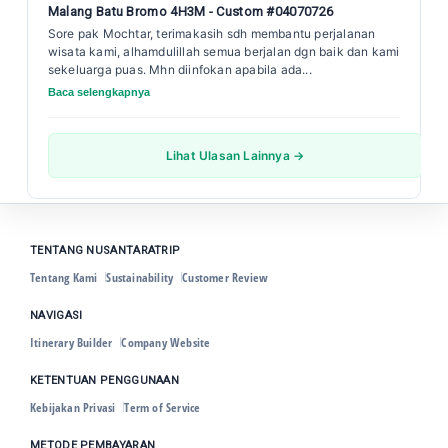
Malang Batu Bromo 4H3M - Custom #04070726
Sore pak Mochtar, terimakasih sdh membantu perjalanan
wisata kami, alhamdulillah semua berjalan dgn baik dan kami
sekeluarga puas. Mhn diinfokan apabila ada...
Baca selengkapnya
Lihat Ulasan Lainnya →
TENTANG NUSANTARATRIP
Tentang Kami
Sustainability
Customer Review
NAVIGASI
Itinerary Builder
Company Website
KETENTUAN PENGGUNAAN
Kebijakan Privasi
Term of Service
METODE PEMBAYARAN